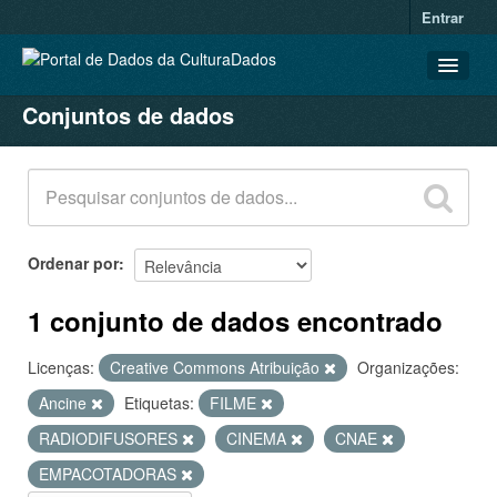
Entrar
Conjuntos de dados
CONJUNTOS DE DADOS
ORGANIZAÇÕES
GRUPOS
SOBRE
Ordenar por
1 conjunto de dados encontrado
Licenças:
Creative Commons Atribuição
Organizações:
Ancine
Etiquetas:
FILME
RADIODIFUSORES
CINEMA
CNAE
EMPACOTADORAS