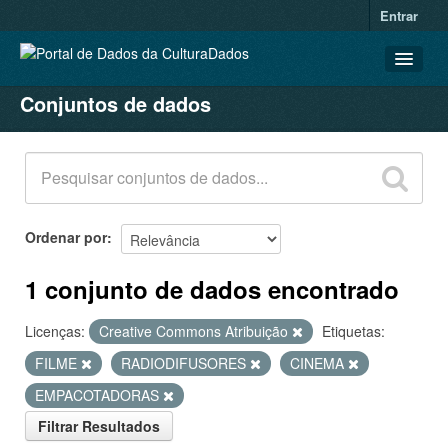
Entrar
Conjuntos de dados
CONJUNTOS DE DADOS
ORGANIZAÇÕES
GRUPOS
SOBRE
Ordenar por
1 conjunto de dados encontrado
Licenças:
Creative Commons Atribuição
Etiquetas:
FILME
RADIODIFUSORES
CINEMA
EMPACOTADORAS
Filtrar Resultados