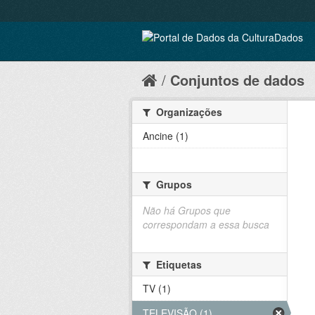
Conjuntos de dados
Organizações
Ancine (1)
Grupos
Não há Grupos que
correspondam a essa busca
Etiquetas
TV (1)
TELEVISÃO (1)