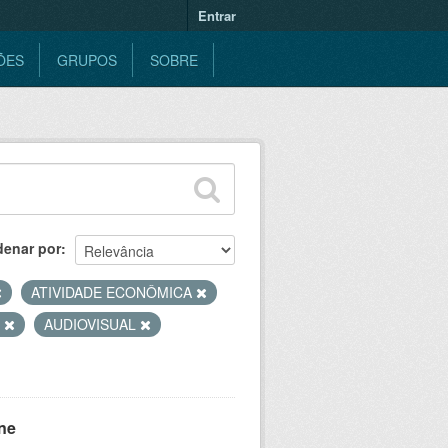
Entrar
ÕES
GRUPOS
SOBRE
denar por
ATIVIDADE ECONÔMICA
S
AUDIOVISUAL
ne