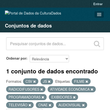
Entrar
Conjuntos de dados
CONJUNTOS DE DADOS
ORGANIZAÇÕES
GRUPOS
SOBRE
Ordenar por
1 conjunto de dados encontrado
Formatos:
CSV
JS
Etiquetas:
FILME
RADIODIFUSORES
ATIVIDADE ECONÔMICA
PROGRAMADORAS
EXIBIDORES
TELEVISÃO
CNAE
AUDIOVISUAL