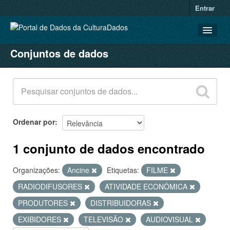
Entrar
Conjuntos de dados
CONJUNTOS DE DADOS
ORGANIZAÇÕES
GRUPOS
SOBRE
Ordenar por
1 conjunto de dados encontrado
Organizações:
Ancine
Etiquetas:
FILME
RADIODIFUSORES
ATIVIDADE ECONÔMICA
PRODUTORES
DISTRIBUIDORAS
EXIBIDORES
TELEVISÃO
AUDIOVISUAL