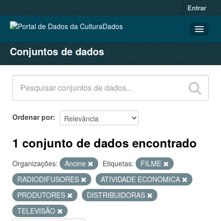
Entrar
Conjuntos de dados
CONJUNTOS DE DADOS
ORGANIZAÇÕES
GRUPOS
SOBRE
Ordenar por
1 conjunto de dados encontrado
Organizações:
Ancine
Etiquetas:
FILME
RADIODIFUSORES
ATIVIDADE ECONÔMICA
PRODUTORES
DISTRIBUIDORAS
TELEVISÃO