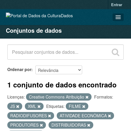
Entrar
Conjuntos de dados
CONJUNTOS DE DADOS
ORGANIZAÇÕES
GRUPOS
SOBRE
Ordenar por
1 conjunto de dados encontrado
Licenças:
Creative Commons Atribuição
Formatos:
JS
XML
Etiquetas:
FILME
RADIODIFUSORES
ATIVIDADE ECONÔMICA
PRODUTORES
DISTRIBUIDORAS