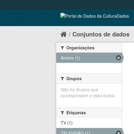
Conjuntos de dados
Organizações
Ancine (1)
Grupos
Não há Grupos que
correspondam a essa busca
Etiquetas
TV (1)
TELEVISÃO (1)