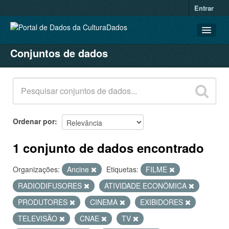
Entrar
Conjuntos de dados
CONJUNTOS DE DADOS
ORGANIZAÇÕES
GRUPOS
SOBRE
Ordenar por
1 conjunto de dados encontrado
Organizações:
Ancine
Etiquetas:
FILME
RADIODIFUSORES
ATIVIDADE ECONÔMICA
PRODUTORES
CINEMA
EXIBIDORES
TELEVISÃO
CNAE
TV