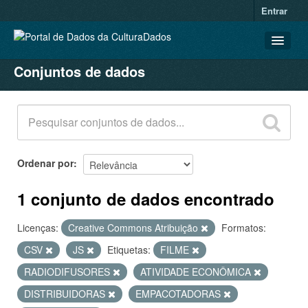
Entrar
Conjuntos de dados
CONJUNTOS DE DADOS
ORGANIZAÇÕES
GRUPOS
SOBRE
Ordenar por
1 conjunto de dados encontrado
Licenças:
Creative Commons Atribuição
Formatos:
CSV
JS
Etiquetas:
FILME
RADIODIFUSORES
ATIVIDADE ECONÔMICA
DISTRIBUIDORAS
EMPACOTADORAS