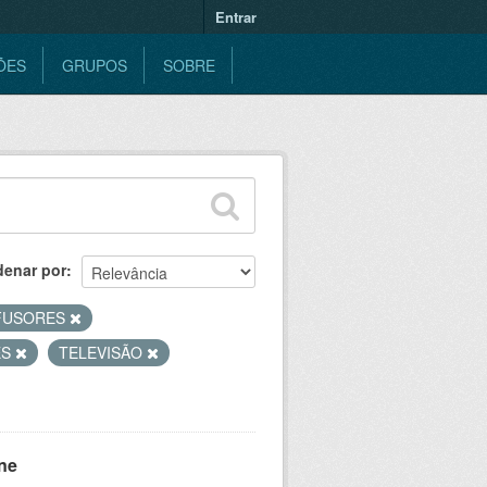
Entrar
ÕES
GRUPOS
SOBRE
denar por
FUSORES
ES
TELEVISÃO
ne