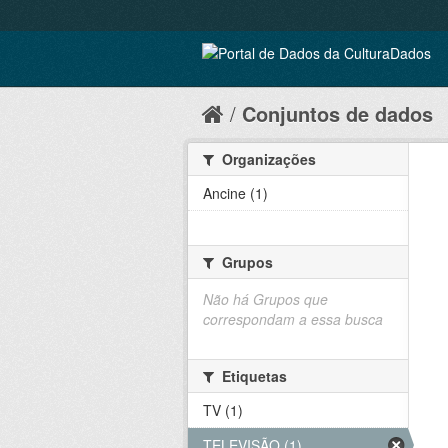
Conjuntos de dados
Organizações
Ancine (1)
Grupos
Não há Grupos que
correspondam a essa busca
Etiquetas
TV (1)
TELEVISÃO (1)