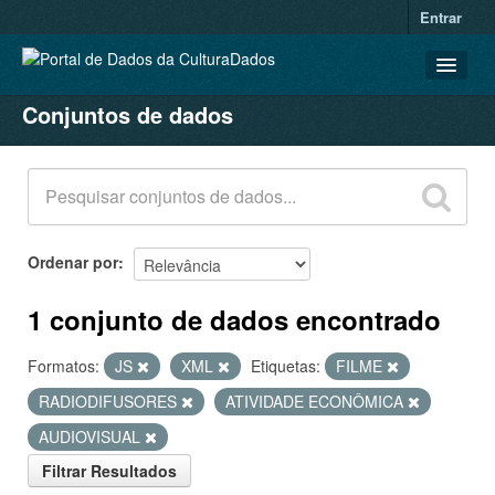
Entrar
Conjuntos de dados
CONJUNTOS DE DADOS
ORGANIZAÇÕES
GRUPOS
SOBRE
Ordenar por
1 conjunto de dados encontrado
Formatos:
JS
XML
Etiquetas:
FILME
RADIODIFUSORES
ATIVIDADE ECONÔMICA
AUDIOVISUAL
Filtrar Resultados