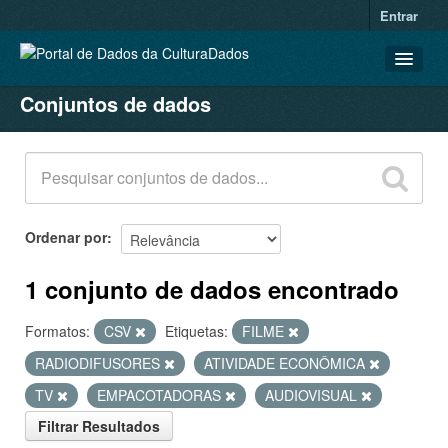
Entrar
Conjuntos de dados
CONJUNTOS DE DADOS
ORGANIZAÇÕES
GRUPOS
SOBRE
Ordenar por
1 conjunto de dados encontrado
Formatos:
CSV
Etiquetas:
FILME
RADIODIFUSORES
ATIVIDADE ECONÔMICA
TV
EMPACOTADORAS
AUDIOVISUAL
Filtrar Resultados