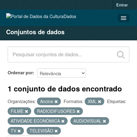
Entrar
Conjuntos de dados
CONJUNTOS DE DADOS
ORGANIZAÇÕES
GRUPOS
SOBRE
Ordenar por
1 conjunto de dados encontrado
Organizações:
Ancine
Formatos:
XML
Etiquetas:
FILME
RADIODIFUSORES
ATIVIDADE ECONÔMICA
AUDIOVISUAL
TV
TELEVISÃO