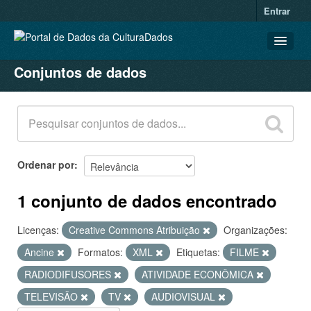
Entrar
Conjuntos de dados
CONJUNTOS DE DADOS
ORGANIZAÇÕES
GRUPOS
SOBRE
Ordenar por
1 conjunto de dados encontrado
Licenças:
Creative Commons Atribuição
Organizações:
Ancine
Formatos:
XML
Etiquetas:
FILME
RADIODIFUSORES
ATIVIDADE ECONÔMICA
TELEVISÃO
TV
AUDIOVISUAL