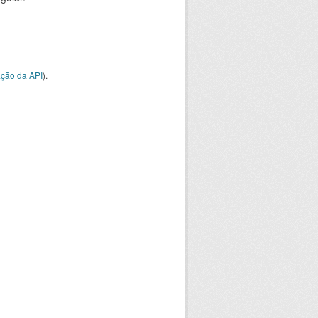
ção da API
).