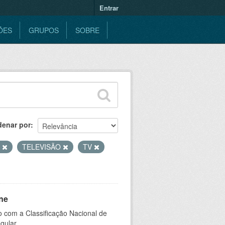
Entrar
ÕES
GRUPOS
SOBRE
denar por
S
TELEVISÃO
TV
ne
 com a Classificação Nacional de
gular.