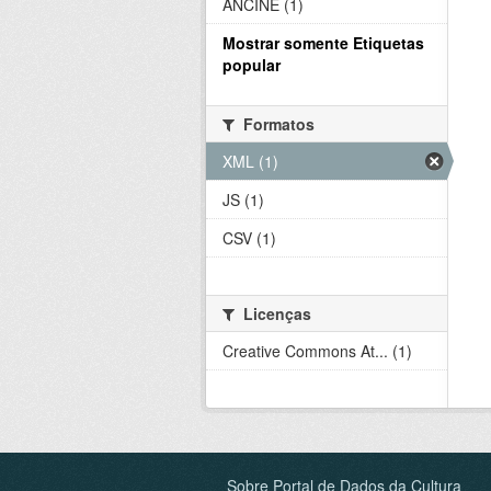
ANCINE (1)
Mostrar somente Etiquetas
popular
Formatos
XML (1)
JS (1)
CSV (1)
Licenças
Creative Commons At... (1)
Sobre Portal de Dados da Cultura