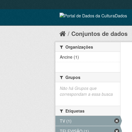
Conjuntos de dados
Organizações
Ancine (1)
Grupos
Não há Grupos que
correspondam a essa busca
Etiquetas
TV (1)
TELEVISÃO (1)