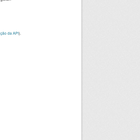
ção da API
).