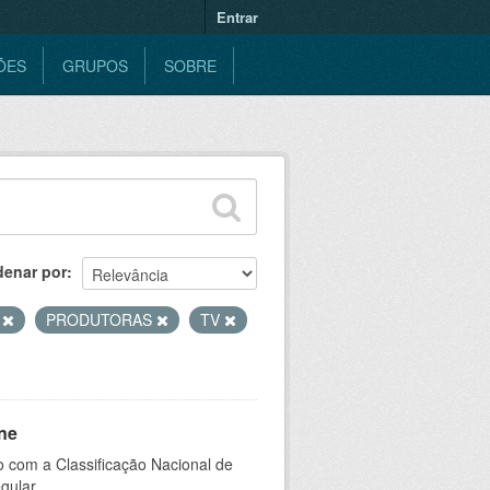
Entrar
ÕES
GRUPOS
SOBRE
denar por
S
PRODUTORAS
TV
ne
 com a Classificação Nacional de
gular.