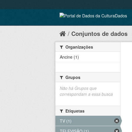
Conjuntos de dados
Organizações
Ancine (1)
Grupos
Não há Grupos que
correspondam a essa busca
Etiquetas
TV (1)
TELEVISÃO (1)