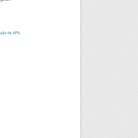
ção da API
).