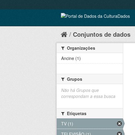
Conjuntos de dados
Organizações
Ancine (1)
Grupos
Não há Grupos que
correspondam a essa busca
Etiquetas
TV (1)
TELEVISÃO (1)