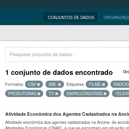
CONJUNTOS DE DADOS
ORGANIZAÇ
1 conjunto de dados encontrado
Or
Formatos:
CSV
XML
Etiquetas:
FILME
RADIO
PRODUTORAS
TV
EMPACOTADORAS
TELEV
Atividade Econômica dos Agentes Cadastrados na Anci
Atividade econômica dos agentes cadastrados na Ancine, de acordo
Atividades Econômicas (CNAE), e que se encontram em situação re