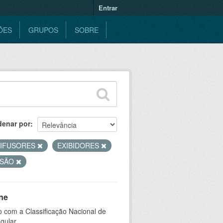
Entrar
ÕES
GRUPOS
SOBRE
denar por
DIFUSORES
EXIBIDORES
ISÃO
ne
 com a Classificação Nacional de
gular.