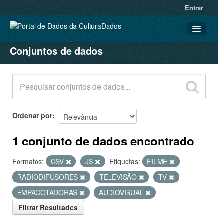
Entrar
Conjuntos de dados
CONJUNTOS DE DADOS
ORGANIZAÇÕES
GRUPOS
SOBRE
Ordenar por
1 conjunto de dados encontrado
Formatos:
CSV
JS
Etiquetas:
FILME
RADIODIFUSORES
TELEVISÃO
TV
EMPACOTADORAS
AUDIOVISUAL
Filtrar Resultados