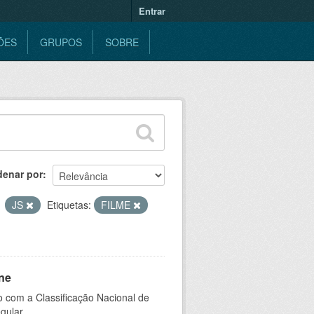
Entrar
ÕES
GRUPOS
SOBRE
denar por
JS
Etiquetas:
FILME
ne
 com a Classificação Nacional de
gular.