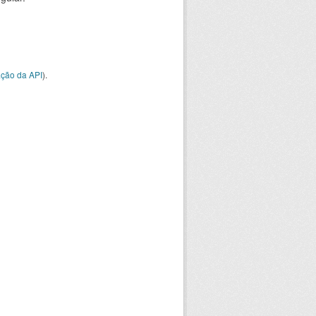
ção da API
).