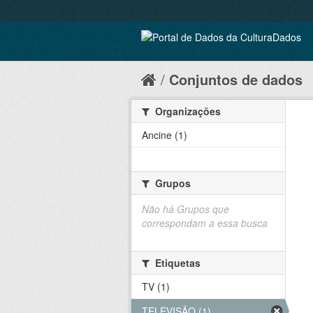
Conjuntos de dados
Organizações
Ancine (1)
Grupos
Não há Grupos que
correspondam a essa busca
Etiquetas
TV (1)
TELEVISÃO (1)