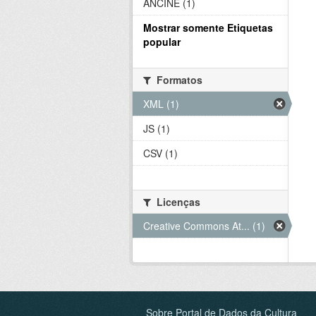
ANCINE (1)
Mostrar somente Etiquetas
popular
Formatos
XML (1)
JS (1)
CSV (1)
Licenças
Creative Commons At... (1)
Sobre Portal de Dados da Cultura