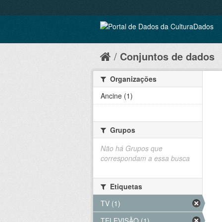
Conjuntos de dados
Organizações
Ancine (1)
Grupos
Não há Grupos que
correspondam a essa busca
Etiquetas
TV (1)
TELEVISÃO (1)