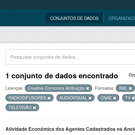
CONJUNTOS DE DADOS
ORGANIZAÇ
1 conjunto de dados encontrado
Or
Licenças:
Creative Commons Atribuição
Formatos:
XML
RADIODIFUSORES
AUDIOVISUAL
CNAE
TV
TELEVISÃO
Atividade Econômica dos Agentes Cadastrados na Anci