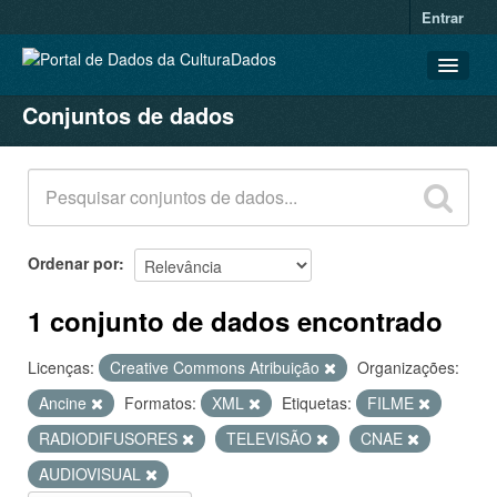
Entrar
Conjuntos de dados
CONJUNTOS DE DADOS
ORGANIZAÇÕES
GRUPOS
SOBRE
Ordenar por
1 conjunto de dados encontrado
Licenças:
Creative Commons Atribuição
Organizações:
Ancine
Formatos:
XML
Etiquetas:
FILME
RADIODIFUSORES
TELEVISÃO
CNAE
AUDIOVISUAL