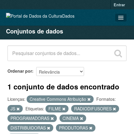
Entrar
Conjuntos de dados
CONJUNTOS DE DADOS
ORGANIZAÇÕES
GRUPOS
SOBRE
Ordenar por
1 conjunto de dados encontrado
Licenças:
Creative Commons Atribuição
Formatos:
JS
Etiquetas:
FILME
RADIODIFUSORES
PROGRAMADORAS
CINEMA
DISTRIBUIDORAS
PRODUTORAS