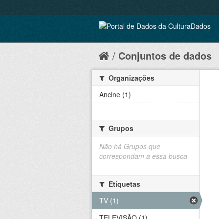
Conjuntos de dados
Organizações
Ancine (1)
Grupos
Não há Grupos que
correspondam a essa busca
Etiquetas
TV (1)
TELEVISÃO (1)