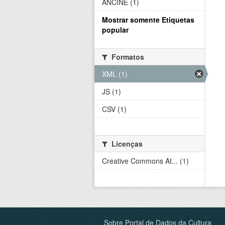
ANCINE (1)
Mostrar somente Etiquetas
popular
Formatos
XML (1)
JS (1)
CSV (1)
Licenças
Creative Commons At... (1)
Sobre Portal de Dados da Cultura