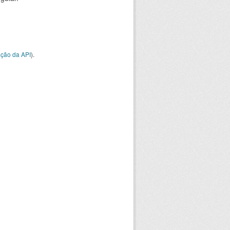
ção da API
).