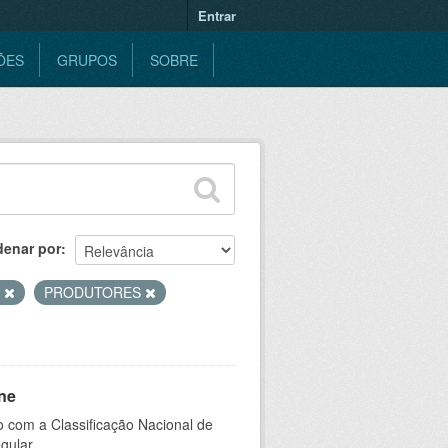
Entrar
ÕES
GRUPOS
SOBRE
denar por
S
PRODUTORES
ne
 com a Classificação Nacional de
gular.