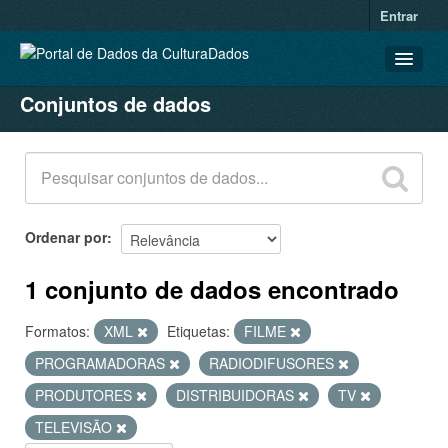
Entrar
Conjuntos de dados
CONJUNTOS DE DADOS
ORGANIZAÇÕES
GRUPOS
SOBRE
Ordenar por
1 conjunto de dados encontrado
Formatos:
XML
Etiquetas:
FILME
PROGRAMADORAS
RADIODIFUSORES
PRODUTORES
DISTRIBUIDORAS
TV
TELEVISÃO