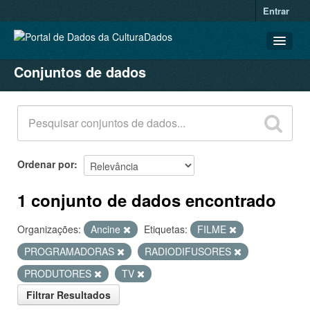
Entrar
Conjuntos de dados
CONJUNTOS DE DADOS
ORGANIZAÇÕES
GRUPOS
SOBRE
Ordenar por
1 conjunto de dados encontrado
Organizações:
Ancine
Etiquetas:
FILME
PROGRAMADORAS
RADIODIFUSORES
PRODUTORES
TV
Filtrar Resultados