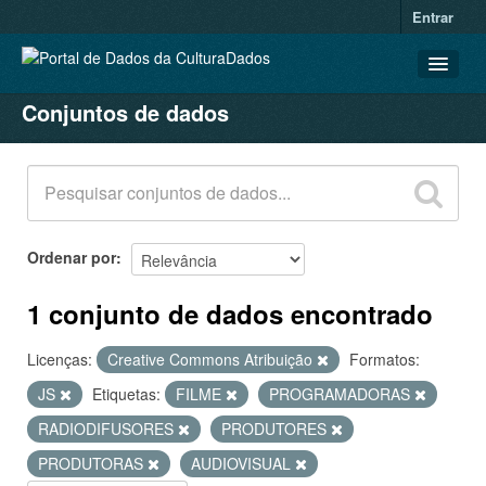
Entrar
Conjuntos de dados
CONJUNTOS DE DADOS
ORGANIZAÇÕES
GRUPOS
SOBRE
Ordenar por
1 conjunto de dados encontrado
Licenças:
Creative Commons Atribuição
Formatos:
JS
Etiquetas:
FILME
PROGRAMADORAS
RADIODIFUSORES
PRODUTORES
PRODUTORAS
AUDIOVISUAL