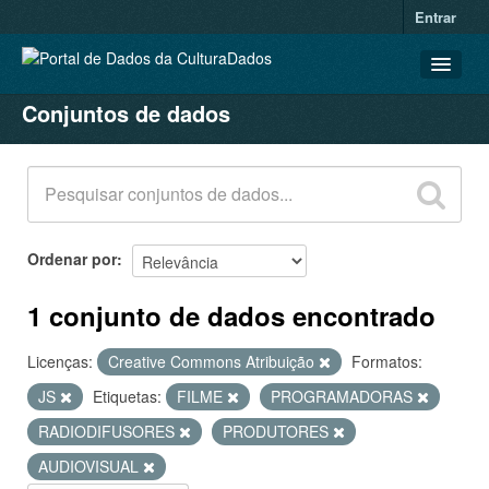
Entrar
Conjuntos de dados
CONJUNTOS DE DADOS
ORGANIZAÇÕES
GRUPOS
SOBRE
Ordenar por
1 conjunto de dados encontrado
Licenças:
Creative Commons Atribuição
Formatos:
JS
Etiquetas:
FILME
PROGRAMADORAS
RADIODIFUSORES
PRODUTORES
AUDIOVISUAL