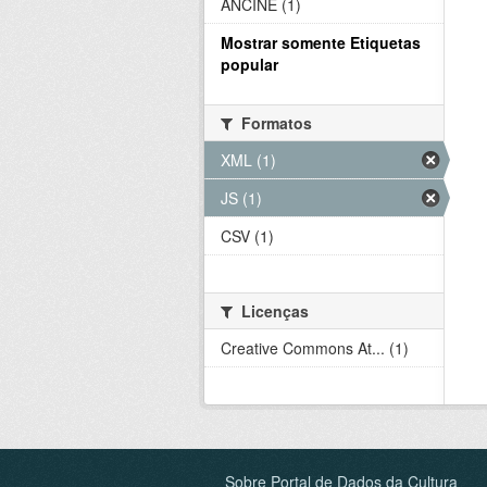
ANCINE (1)
Mostrar somente Etiquetas
popular
Formatos
XML (1)
JS (1)
CSV (1)
Licenças
Creative Commons At... (1)
Sobre Portal de Dados da Cultura