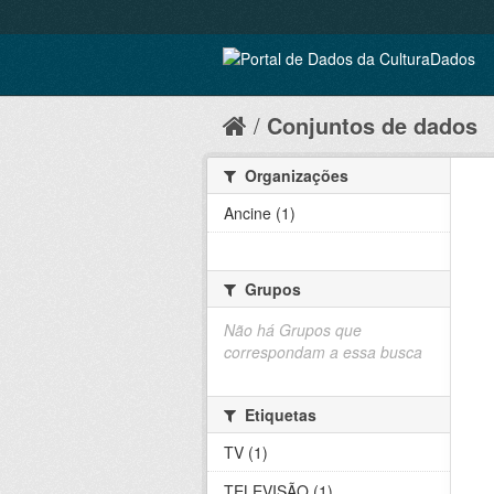
Conjuntos de dados
Organizações
Ancine (1)
Grupos
Não há Grupos que
correspondam a essa busca
Etiquetas
TV (1)
TELEVISÃO (1)