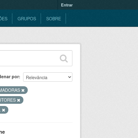
Entrar
ÕES
GRUPOS
SOBRE
denar por
MADORAS
UTORES
L
ne