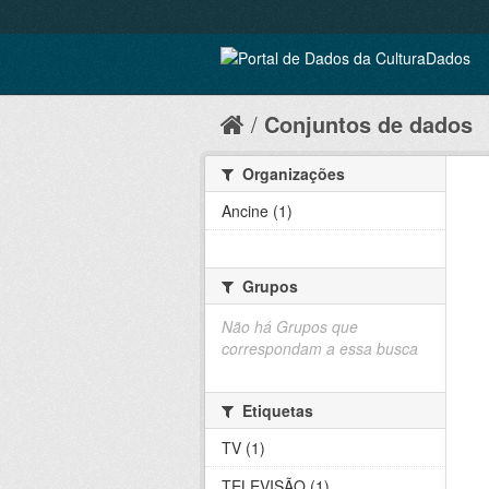
Conjuntos de dados
Organizações
Ancine (1)
Grupos
Não há Grupos que
correspondam a essa busca
Etiquetas
TV (1)
TELEVISÃO (1)