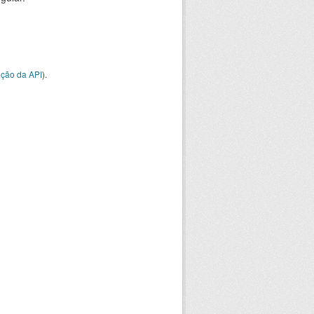
ção da API
).