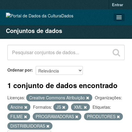
Entrar
Conjuntos de dados
CONJUNTOS DE DADOS
ORGANIZAÇÕES
GRUPOS
SOBRE
Ordenar por
1 conjunto de dados encontrado
Licenças:
Creative Commons Atribuição
Organizações:
Ancine
Formatos:
JS
XML
Etiquetas:
FILME
PROGRAMADORAS
PRODUTORES
DISTRIBUIDORAS