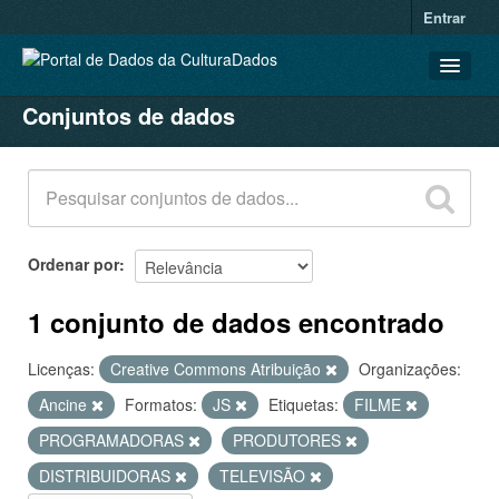
Entrar
Conjuntos de dados
CONJUNTOS DE DADOS
ORGANIZAÇÕES
GRUPOS
SOBRE
Ordenar por
1 conjunto de dados encontrado
Licenças:
Creative Commons Atribuição
Organizações:
Ancine
Formatos:
JS
Etiquetas:
FILME
PROGRAMADORAS
PRODUTORES
DISTRIBUIDORAS
TELEVISÃO