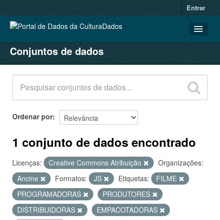
Entrar
Conjuntos de dados
CONJUNTOS DE DADOS
ORGANIZAÇÕES
GRUPOS
SOBRE
Ordenar por
1 conjunto de dados encontrado
Licenças:
Creative Commons Atribuição
Organizações:
Ancine
Formatos:
JS
Etiquetas:
FILME
PROGRAMADORAS
PRODUTORES
DISTRIBUIDORAS
EMPACOTADORAS