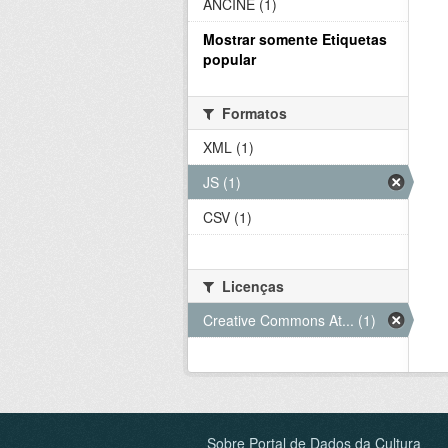
ANCINE (1)
Mostrar somente Etiquetas
popular
Formatos
XML (1)
JS (1)
CSV (1)
Licenças
Creative Commons At... (1)
Sobre Portal de Dados da Cultura