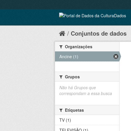
Conjuntos de dados
Organizações
Ancine (1)
Grupos
Não há Grupos que
correspondam a essa busca
Etiquetas
TV (1)
TELEVISÃO (1)