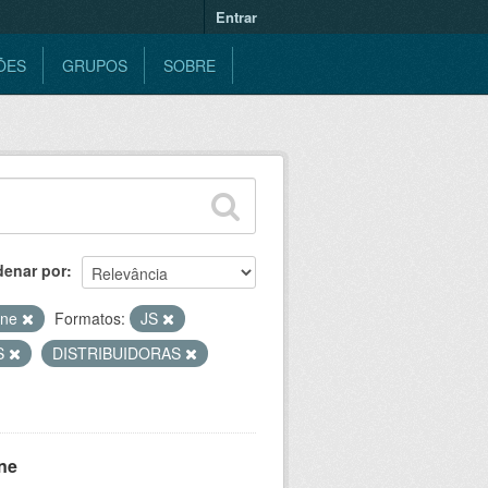
Entrar
ÕES
GRUPOS
SOBRE
denar por
ine
Formatos:
JS
S
DISTRIBUIDORAS
ne