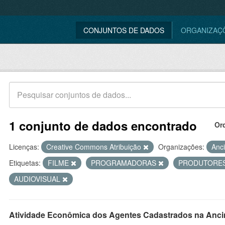
CONJUNTOS DE DADOS
ORGANIZAÇ
1 conjunto de dados encontrado
Or
Licenças:
Creative Commons Atribuição
Organizações:
Anc
Etiquetas:
FILME
PROGRAMADORAS
PRODUTORE
AUDIOVISUAL
Atividade Econômica dos Agentes Cadastrados na Anci