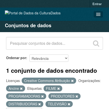
Entrar
Conjuntos de dados
CONJUNTOS DE DADOS
ORGANIZAÇÕES
GRUPOS
SOBRE
Ordenar por
1 conjunto de dados encontrado
Licenças:
Creative Commons Atribuição
Organizações:
Ancine
Etiquetas:
FILME
PROGRAMADORAS
PRODUTORES
DISTRIBUIDORAS
TELEVISÃO