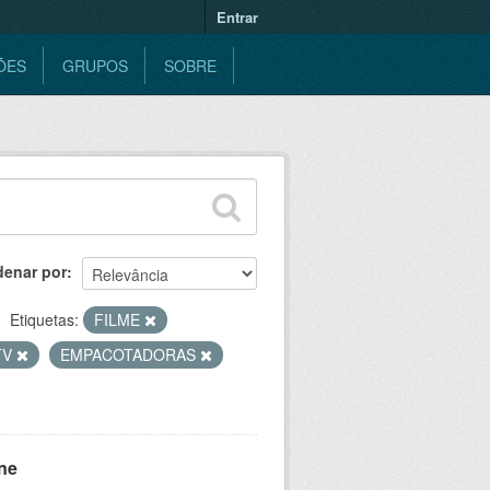
Entrar
ÕES
GRUPOS
SOBRE
denar por
Etiquetas:
FILME
TV
EMPACOTADORAS
ne