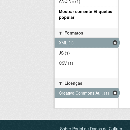
ANCINE (1)
Mostrar somente Etiquetas
popular
Formatos
XML (1)
JS (1)
CSV (1)
Licenças
Creative Commons At... (1)
Sobre Portal de Dados da Cultura