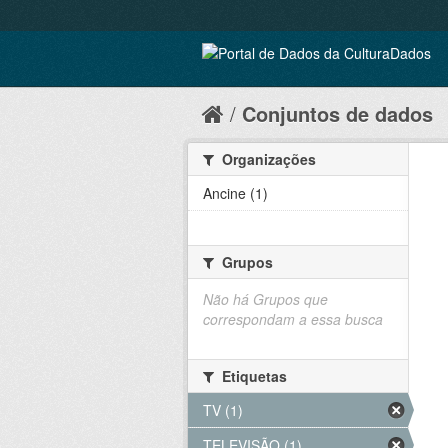
Conjuntos de dados
Organizações
Ancine (1)
Grupos
Não há Grupos que
correspondam a essa busca
Etiquetas
TV (1)
TELEVISÃO (1)