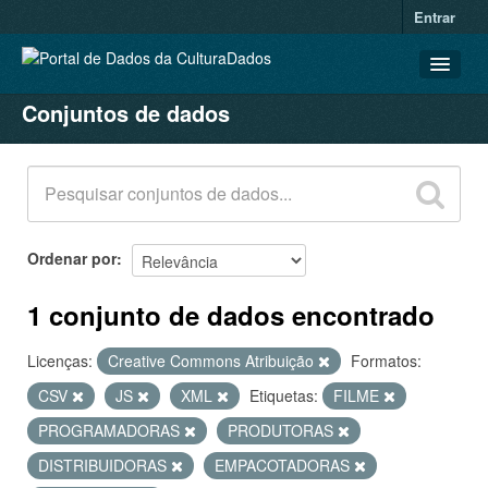
Entrar
Conjuntos de dados
CONJUNTOS DE DADOS
ORGANIZAÇÕES
GRUPOS
SOBRE
Ordenar por
1 conjunto de dados encontrado
Licenças:
Creative Commons Atribuição
Formatos:
CSV
JS
XML
Etiquetas:
FILME
PROGRAMADORAS
PRODUTORAS
DISTRIBUIDORAS
EMPACOTADORAS