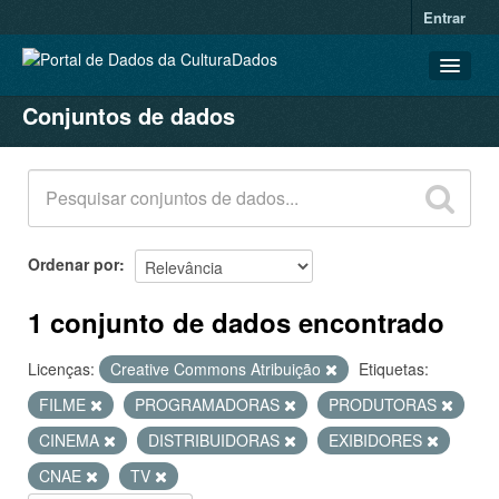
Entrar
Conjuntos de dados
CONJUNTOS DE DADOS
ORGANIZAÇÕES
GRUPOS
SOBRE
Ordenar por
1 conjunto de dados encontrado
Licenças:
Creative Commons Atribuição
Etiquetas:
FILME
PROGRAMADORAS
PRODUTORAS
CINEMA
DISTRIBUIDORAS
EXIBIDORES
CNAE
TV