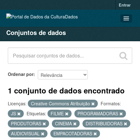
Entrar
Conjuntos de dados
CONJUNTOS DE DADOS
ORGANIZAÇÕES
GRUPOS
SOBRE
Ordenar por
1 conjunto de dados encontrado
Licenças:
Creative Commons Atribuição
Formatos:
JS
Etiquetas:
FILME
PROGRAMADORAS
PRODUTORAS
CINEMA
DISTRIBUIDORAS
AUDIOVISUAL
EMPACOTADORAS