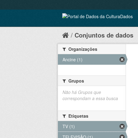
Conjuntos de dados
Organizações
Ancine (1)
Grupos
Não há Grupos que
correspondam a essa busca
Etiquetas
TV (1)
TELEVISÃO (1)