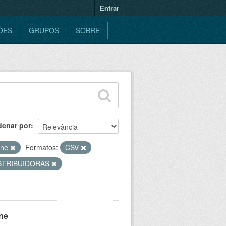
Entrar
ÕES
GRUPOS
SOBRE
denar por
ine
Formatos:
CSV
STRIBUIDORAS
ne