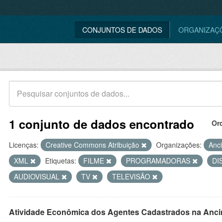
CONJUNTOS DE DADOS
ORGANIZAÇ
1 conjunto de dados encontrado
Or
Licenças:
Creative Commons Atribuição
Organizações:
Anc
XML
Etiquetas:
FILME
PROGRAMADORAS
DI
AUDIOVISUAL
TV
TELEVISÃO
Atividade Econômica dos Agentes Cadastrados na Anci