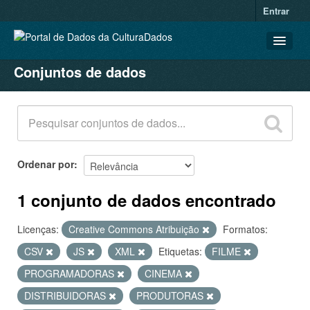
Entrar
Conjuntos de dados
CONJUNTOS DE DADOS
ORGANIZAÇÕES
GRUPOS
SOBRE
Ordenar por
1 conjunto de dados encontrado
Licenças:
Creative Commons Atribuição
Formatos:
CSV
JS
XML
Etiquetas:
FILME
PROGRAMADORAS
CINEMA
DISTRIBUIDORAS
PRODUTORAS