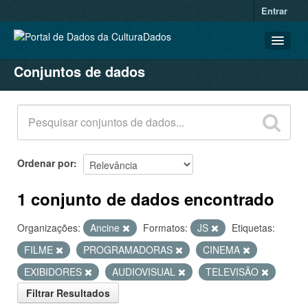
Entrar
Conjuntos de dados
CONJUNTOS DE DADOS
ORGANIZAÇÕES
GRUPOS
SOBRE
Ordenar por
1 conjunto de dados encontrado
Organizações:
Ancine
Formatos:
JS
Etiquetas:
FILME
PROGRAMADORAS
CINEMA
EXIBIDORES
AUDIOVISUAL
TELEVISÃO
Filtrar Resultados