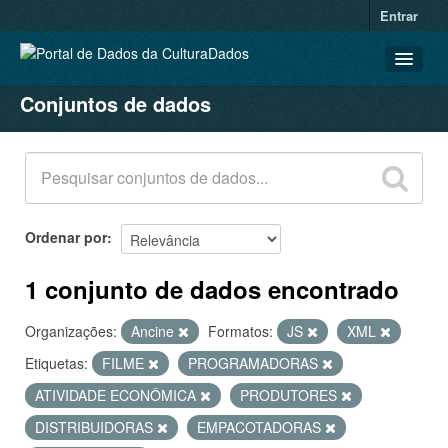
Entrar
Conjuntos de dados
CONJUNTOS DE DADOS
ORGANIZAÇÕES
GRUPOS
SOBRE
Ordenar por
1 conjunto de dados encontrado
Organizações:
Ancine
Formatos:
JS
XML
Etiquetas:
FILME
PROGRAMADORAS
ATIVIDADE ECONÔMICA
PRODUTORES
DISTRIBUIDORAS
EMPACOTADORAS