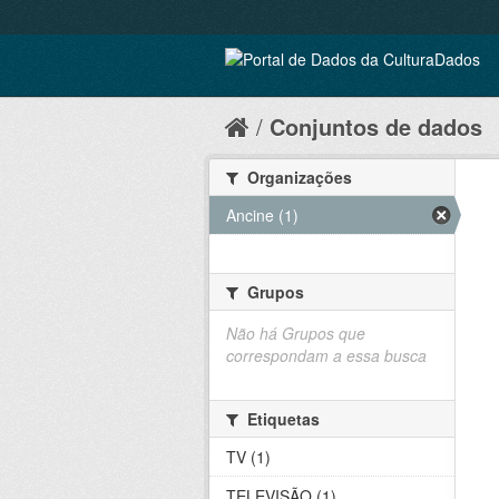
Conjuntos de dados
Organizações
Ancine (1)
Grupos
Não há Grupos que
correspondam a essa busca
Etiquetas
TV (1)
TELEVISÃO (1)