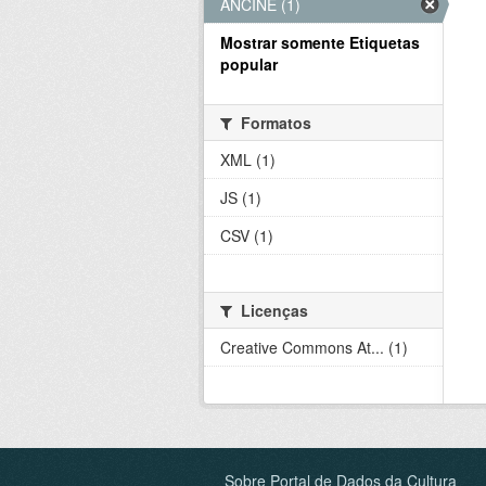
ANCINE (1)
Mostrar somente Etiquetas
popular
Formatos
XML (1)
JS (1)
CSV (1)
Licenças
Creative Commons At... (1)
Sobre Portal de Dados da Cultura