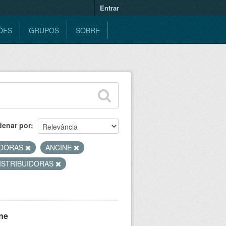
Entrar
ÕES
GRUPOS
SOBRE
denar por
DORAS
ANCINE
ISTRIBUIDORAS
ne