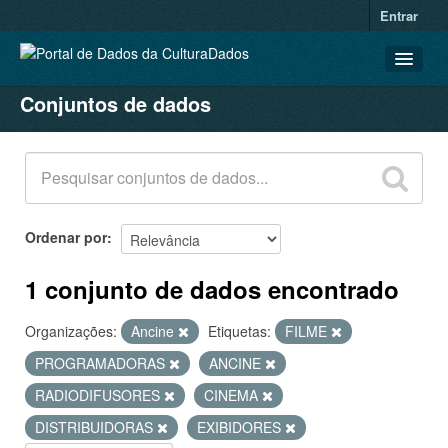
Entrar
Conjuntos de dados
CONJUNTOS DE DADOS
ORGANIZAÇÕES
GRUPOS
SOBRE
Ordenar por
1 conjunto de dados encontrado
Organizações:
Ancine
Etiquetas:
FILME
PROGRAMADORAS
ANCINE
RADIODIFUSORES
CINEMA
DISTRIBUIDORAS
EXIBIDORES