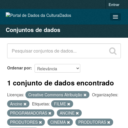
Entrar
Conjuntos de dados
CONJUNTOS DE DADOS
ORGANIZAÇÕES
GRUPOS
SOBRE
Ordenar por
1 conjunto de dados encontrado
Licenças:
Creative Commons Atribuição
Organizações:
Ancine
Etiquetas:
FILME
PROGRAMADORAS
ANCINE
PRODUTORES
CINEMA
PRODUTORAS