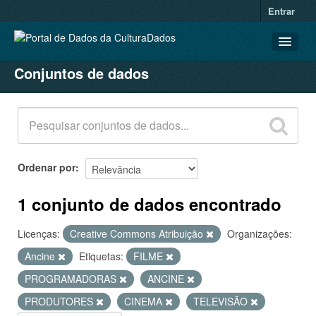
Entrar
Conjuntos de dados
CONJUNTOS DE DADOS
ORGANIZAÇÕES
GRUPOS
SOBRE
Ordenar por
1 conjunto de dados encontrado
Licenças:
Creative Commons Atribuição
Organizações:
Ancine
Etiquetas:
FILME
PROGRAMADORAS
ANCINE
PRODUTORES
CINEMA
TELEVISÃO