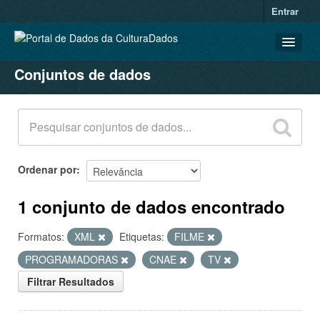
Entrar
Conjuntos de dados
CONJUNTOS DE DADOS
ORGANIZAÇÕES
GRUPOS
SOBRE
Ordenar por
1 conjunto de dados encontrado
Formatos:
XML
Etiquetas:
FILME
PROGRAMADORAS
CNAE
TV
Filtrar Resultados