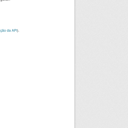
ção da API
).