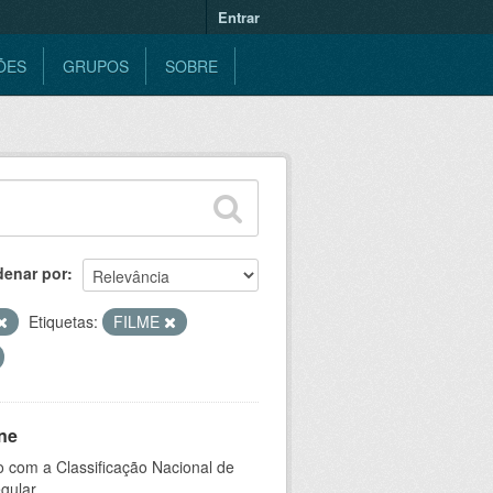
Entrar
ÕES
GRUPOS
SOBRE
denar por
Etiquetas:
FILME
ne
 com a Classificação Nacional de
gular.