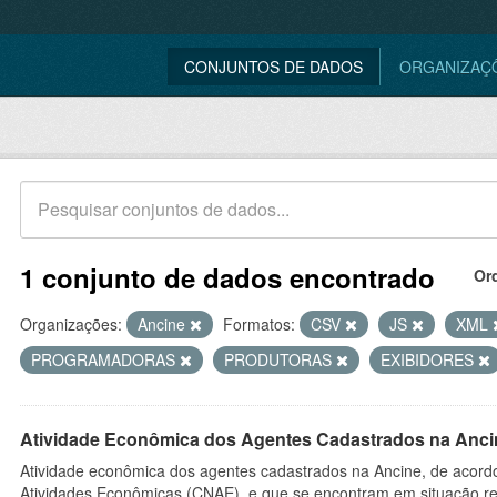
CONJUNTOS DE DADOS
ORGANIZAÇ
1 conjunto de dados encontrado
Or
Organizações:
Ancine
Formatos:
CSV
JS
XML
PROGRAMADORAS
PRODUTORAS
EXIBIDORES
Atividade Econômica dos Agentes Cadastrados na Anci
Atividade econômica dos agentes cadastrados na Ancine, de acordo
Atividades Econômicas (CNAE), e que se encontram em situação re