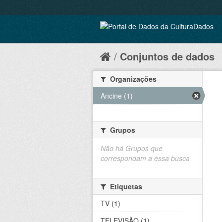
Conjuntos de dados
Organizações
Ancine (1)
Grupos
Não há Grupos que
correspondam a essa busca
Etiquetas
TV (1)
TELEVISÃO (1)