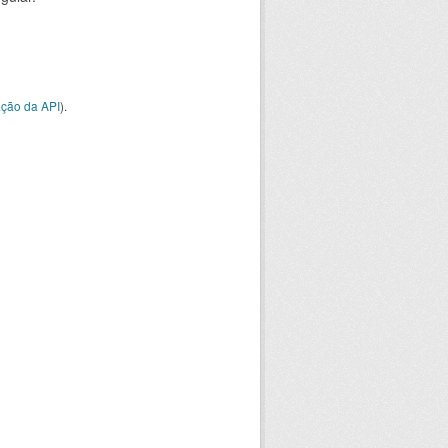
ção da API
).