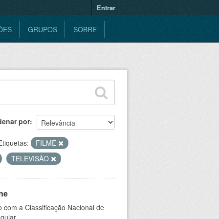
Entrar
ÕES
GRUPOS
SOBRE
denar por
Etiquetas:
FILME
TELEVISÃO
ne
 com a Classificação Nacional de
gular.