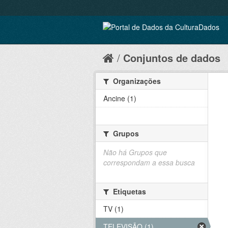
Conjuntos de dados
Organizações
Ancine (1)
Grupos
Não há Grupos que
correspondam a essa busca
Etiquetas
TV (1)
TELEVISÃO (1)